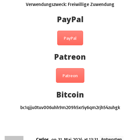
Verwendungszweck: Freiwillige Zuwendung
PayPal
PayPal
Patreon
Patreon
Bitcoin
bc1qjju0tuv006uhh9m209h5xr5y6qm2rjh54zuhgk
This post has 2 Comments
Carlos
on 31. Mai 2024 at 13:31
Antworten