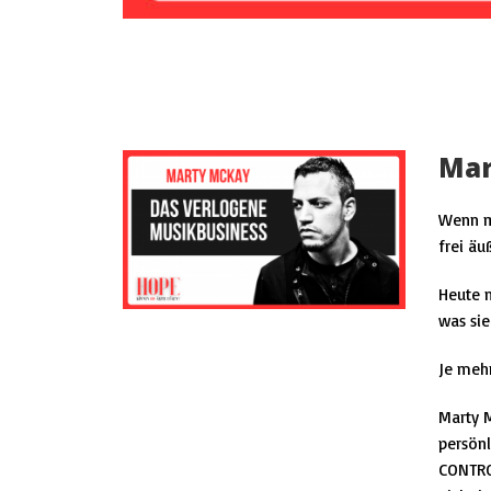
Mar
Wenn m
frei äu
Heute m
was sie
Je mehr
Marty 
persönl
CONTR