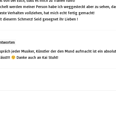
s von bei Euch, dass es mich zu Tränen rührt!
chelt werden meiner Person habe ich weggesteckt aber zu sehen, da
seste Verhalten vollziehen, hat mich echt fertig gemacht!
t dieserm Schmerz! Seid gesegnet ihr Lieben !
ntworten
spräch jeder Musiker, Künstler der den Mund aufmacht ist ein absolu
ässt!!!
Danke auch an Kai Stuht!