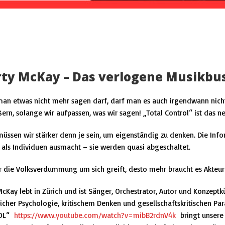
ty McKay – Das verlogene Musikbu
an etwas nicht mehr sagen darf, darf man es auch irgendwann nich
ßern, solange wir aufpassen, was wir sagen! „Total Control“ ist das 
üssen wir stärker denn je sein, um eigenständig zu denken. Die Info
 als Individuen ausmacht – sie werden quasi abgeschaltet.
 die Volksverdummung um sich greift, desto mehr braucht es Akteure
McKay
lebt in Zürich und ist Sänger, Orchestrator, Autor und Konzeptküns
icher Psychologie, kritischem Denken und gesellschaftskritischen P
OL“
https://www.youtube.com/watch?v=mibB2rdnV4k
bringt unsere