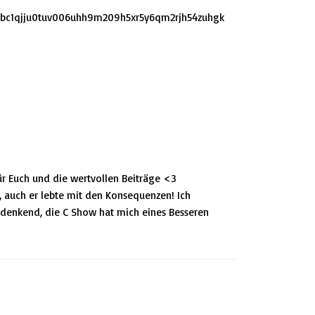
bc1qjju0tuv006uhh9m209h5xr5y6qm2rjh54zuhgk
ür Euch und die wertvollen Beiträge <3
, auch er lebte mit den Konsequenzen! Ich
bstdenkend, die C Show hat mich eines Besseren