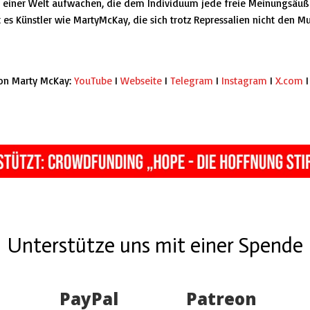
n einer Welt aufwachen, die dem Individuum jede freie Meinungsäuß
 es Künstler wie
MartyMcKay
, die sich trotz Repressalien nicht den M
on Marty McKay:
YouTube
I
Webseite
I
Telegram
I
Instagram
I
X.com
Unterstütze uns mit einer Spende
PayPal
Patreon