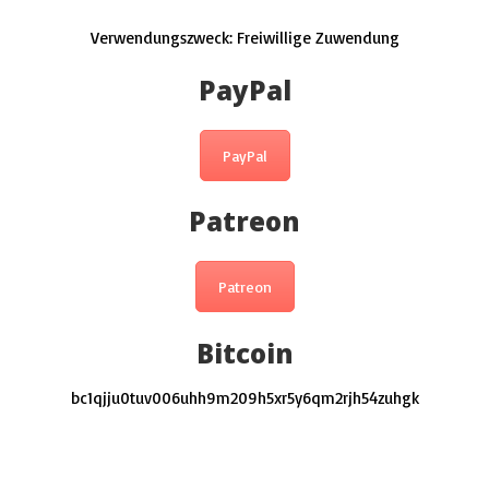
Verwendungszweck: Freiwillige Zuwendung
PayPal
PayPal
Patreon
Patreon
Bitcoin
bc1qjju0tuv006uhh9m209h5xr5y6qm2rjh54zuhgk
This post has 9 Comments