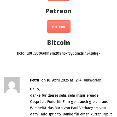
Patreon
Patreon
Bitcoin
bc1qjju0tuv006uhh9m209h5xr5y6qm2rjh54zuhgk
This post has 1 Comment
Petra
on 18. April 2025 at 12:14
Antworten
Hallo,
danke für dieses sehr, sehr inspirierende
Gespräch. Fund für Film geht auch gleich raus.
Wie heißt das Buch von Paul Verhaeghe, von
dem Tariq spricht? Danke für einen kurzen INput.